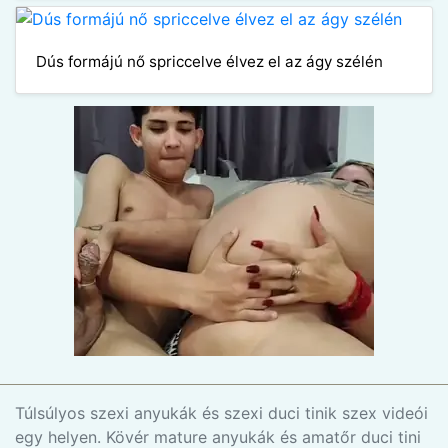
Dús formájú nő spriccelve élvez el az ágy szélén
Túlsúlyos szexi anyukák és szexi duci tinik szex videói
egy helyen. Kövér mature anyukák és amatőr duci tini