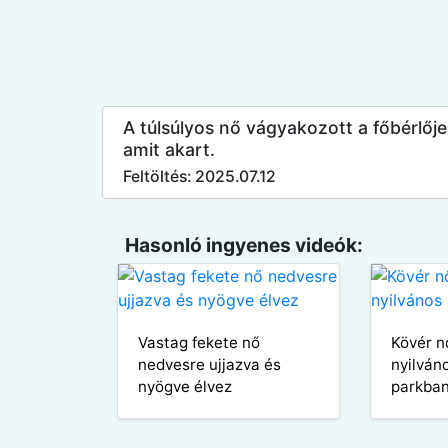
A túlsúlyos nő vágyakozott a főbérlőj
amit akart.
Feltöltés: 2025.07.12
Hasonló ingyenes videók:
Vastag fekete nő
Kövér n
nedvesre ujjazva és
nyilván
nyögve élvez
parkba