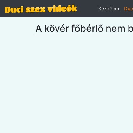
Kezdőlap
Duc
A kövér főbérlő nem b