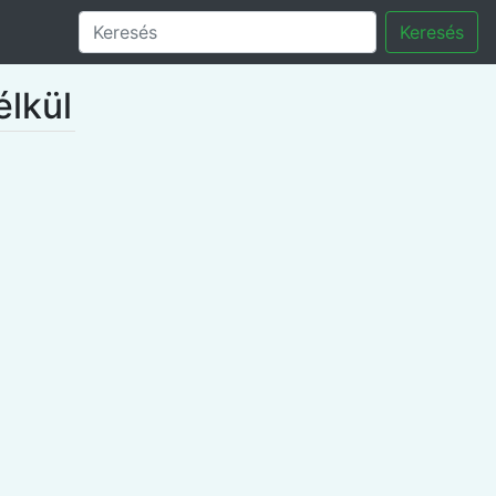
Keresés
élkül