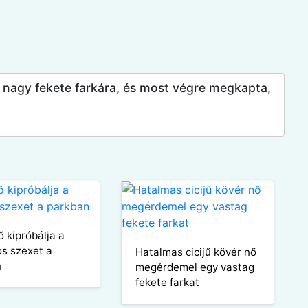
e nagy fekete farkára, és most végre megkapta,
ő kipróbálja a
os szexet a
Hatalmas cicijű kövér nő
n
megérdemel egy vastag
fekete farkat