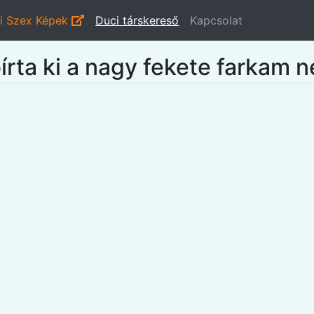
i Szex Képek
Duci társkereső
Kapcsolat
írta ki a nagy fekete farkam n