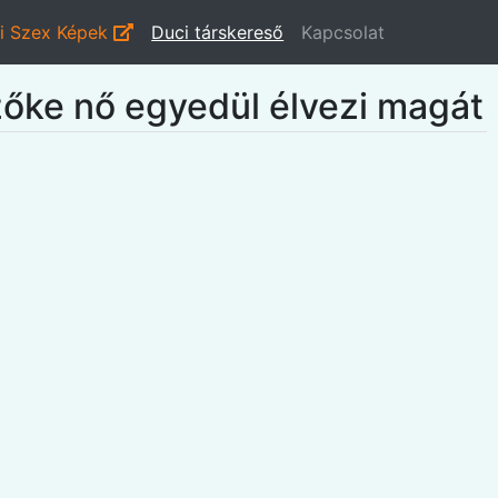
i Szex Képek
Duci társkereső
Kapcsolat
őke nő egyedül élvezi magát