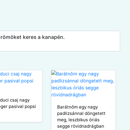
örömöket keres a kanapén.
duci csaj nagy
éger pasival popsi
Barátnőm egy nagy
padlizsánnal döngetett
meg, leszbikus óriás
segge rövidnadrágban