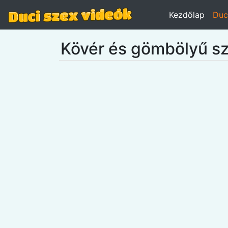
Kezdőlap
Duc
Kövér és gömbölyű sz