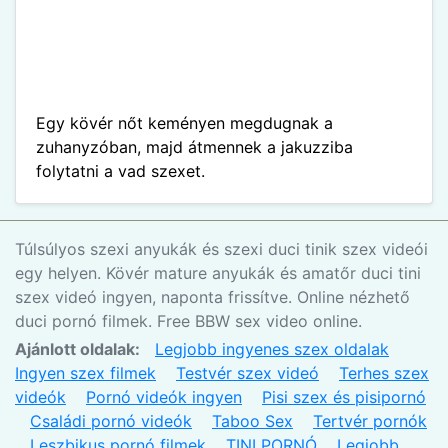
Egy kövér nőt keményen megdugnak a
zuhanyzóban, majd átmennek a jakuzziba
folytatni a vad szexet.
Túlsúlyos szexi anyukák és szexi duci tinik szex videói
egy helyen. Kövér mature anyukák és amatőr duci tini
szex videó ingyen, naponta frissítve. Online nézhető
duci pornó filmek. Free BBW sex video online.
Ajánlott oldalak:
Legjobb ingyenes szex oldalak
Ingyen szex filmek
Testvér szex videó
Terhes szex
videók
Pornó videók ingyen
Pisi szex és pisipornó
Családi pornó videók
Taboo Sex
Tertvér pornók
Leszbikus pornó filmek
TINI PORNÓ
Legjobb