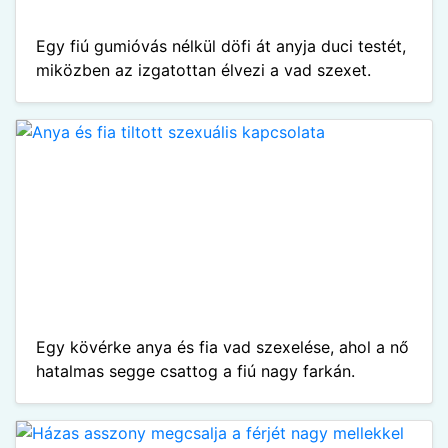
Egy fiú gumióvás nélkül döfi át anyja duci testét,
miközben az izgatottan élvezi a vad szexet.
Egy kövérke anya és fia vad szexelése, ahol a nő
hatalmas segge csattog a fiú nagy farkán.