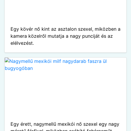
Egy kövér nő kint az asztalon szexel, miközben a
kamera közelről mutatja a nagy punciját és az
elélvezést.
Egy érett, nagymellű mexikói nő szexel egy nagy
méretű férfival, miközben csábító fehérneműt