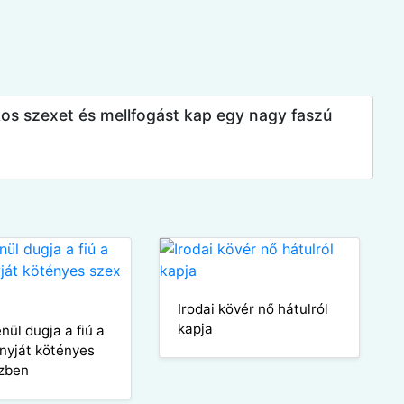
rkos szexet és mellfogást kap egy nagy faszú
Irodai kövér nő hátulról
kapja
nül dugja a fiú a
anyját kötényes
zben