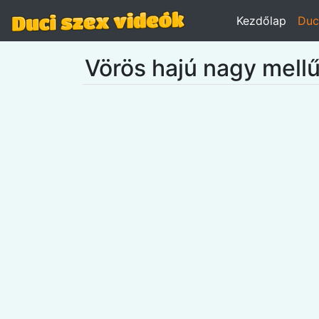
Kezdőlap
Duc
Vörös hajú nagy mell