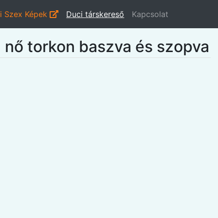
i Szex Képek
Duci társkereső
Kapcsolat
ű nő torkon baszva és szopva