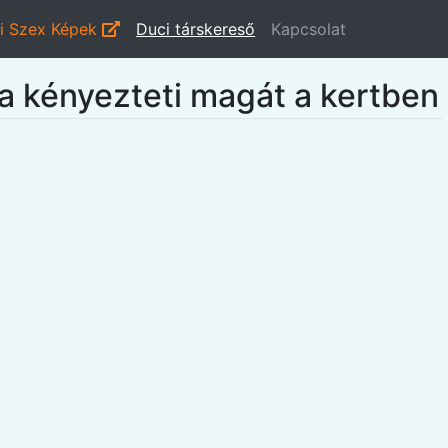
i Szex Képek
Duci társkereső
Kapcsolat
ka kényezteti magát a kertben