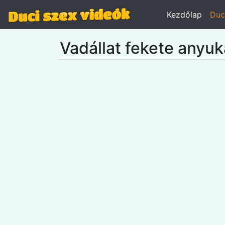
Kezdőlap
Duc
Vadállat fekete anyu