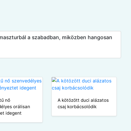
n maszturbál a szabadban, miközben hangosan
tű nő
A kötözött duci alázatos
élyes orálisan
csaj korbácsolódik
et idegent