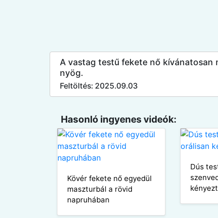
A vastag testű fekete nő kívánatosa
nyög.
Feltöltés: 2025.09.03
Hasonló ingyenes videók:
Dús tes
szenved
Kövér fekete nő egyedül
kényezt
maszturbál a rövid
napruhában