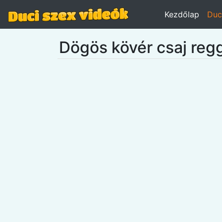
Kezdőlap
Duc
Dögös kövér csaj regg