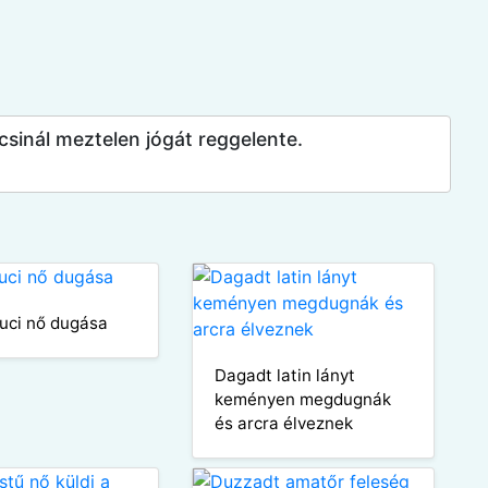
sinál meztelen jógát reggelente.
duci nő dugása
Dagadt latin lányt
keményen megdugnák
és arcra élveznek