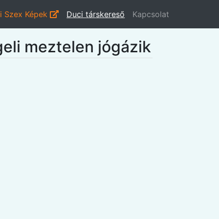
i Szex Képek
Duci társkereső
Kapcsolat
eli meztelen jógázik