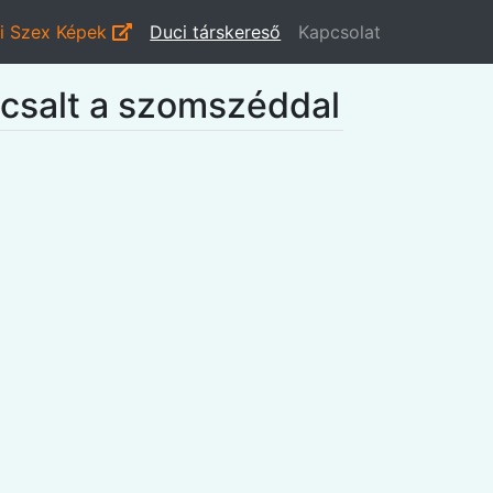
i Szex Képek
Duci társkereső
Kapcsolat
csalt a szomszéddal