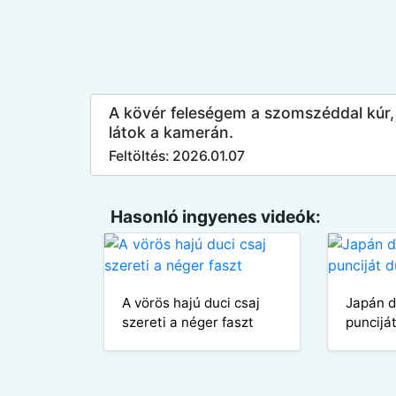
A kövér feleségem a szomszéddal kúr,
látok a kamerán.
Feltöltés: 2026.01.07
Hasonló ingyenes videók:
A vörös hajú duci csaj
Japán d
szereti a néger faszt
puncijá