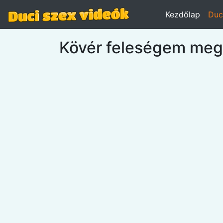
Kezdőlap
Duc
Kövér feleségem meg