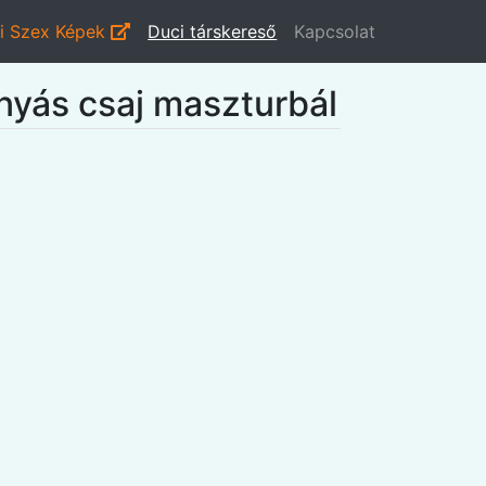
i Szex Képek
Duci társkereső
Kapcsolat
nyás csaj maszturbál