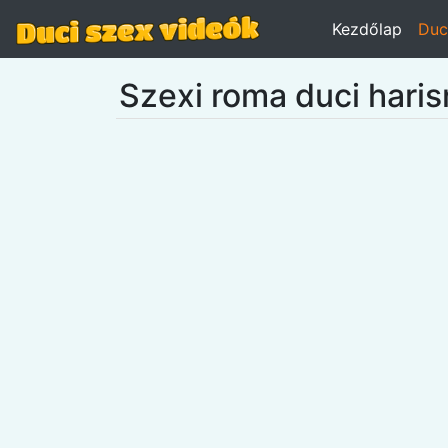
Kezdőlap
Duc
Szexi roma duci haris