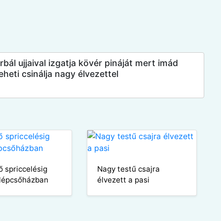
bál ujjaival izgatja kövér pináját mert imád
heti csinálja nagy élvezettel
ő spriccelésig
Nagy testű csajra
 lépcsőházban
élvezett a pasi