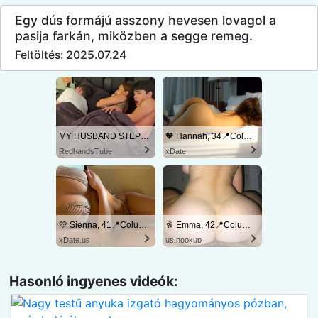
Egy dús formájú asszony hevesen lovagol a
pasija farkán, miközben a segge remeg.
Feltöltés: 2025.07.24
MY HUSBAND STEPSON MISTAKENLY GIVES ME IN THE ASS
🧡 Hannah, 34📍Columbus
RedhandsTube
xDate
💛 Sienna, 41📍Columbus
🥂 Emma, 42📍Columbus
xDate.us
us.hookup
Hasonló ingyenes videók: