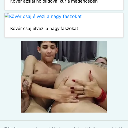
Kövér ázsiai nő dildóval kúr a medencében
Kövér csaj élvezi a nagy faszokat