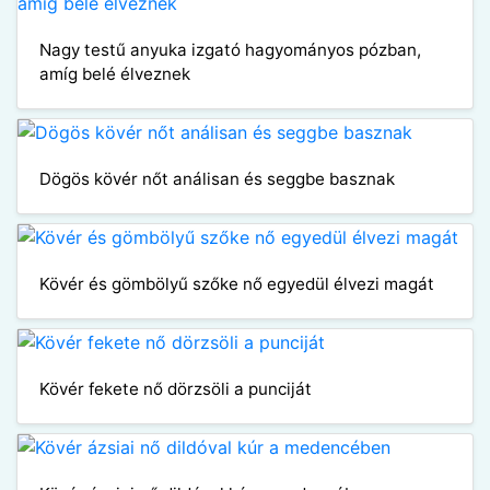
Nagy testű anyuka izgató hagyományos pózban,
amíg belé élveznek
Dögös kövér nőt análisan és seggbe basznak
Kövér és gömbölyű szőke nő egyedül élvezi magát
Kövér fekete nő dörzsöli a punciját