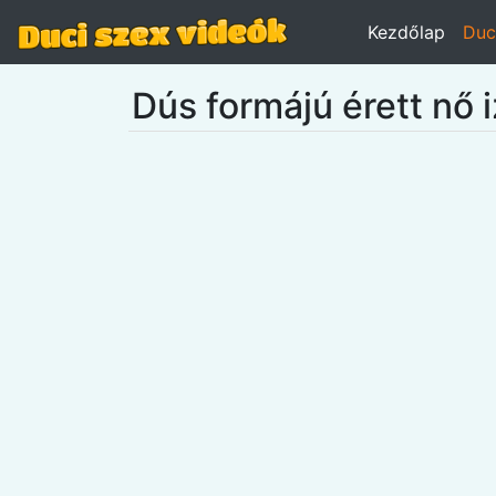
Kezdőlap
Duc
Dús formájú érett nő 