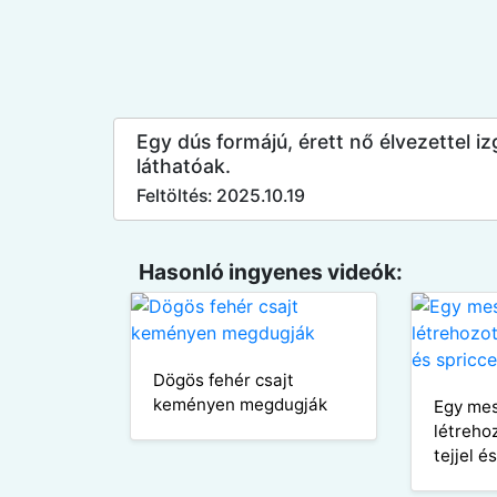
Egy dús formájú, érett nő élvezettel i
láthatóak.
Feltöltés: 2025.10.19
Hasonló ingyenes videók:
Dögös fehér csajt
keményen megdugják
Egy me
létrehoz
tejjel é