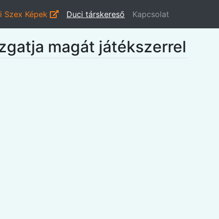
i Szex Képek
Duci társkereső
Kapcsolat
izgatja magát játékszerrel