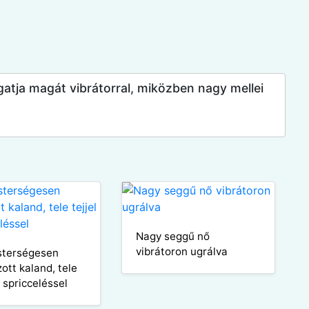
zgatja magát vibrátorral, miközben nagy mellei
Nagy seggű nő
vibrátoron ugrálva
sterségesen
ott kaland, tele
s spricceléssel