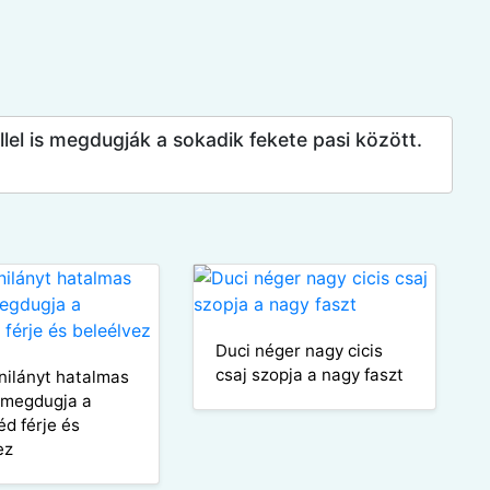
llel is megdugják a sokadik fekete pasi között.
Duci néger nagy cicis
csaj szopja a nagy faszt
inilányt hatalmas
l megdugja a
d férje és
ez