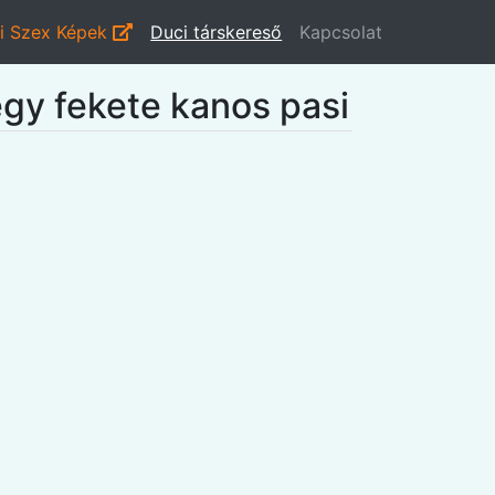
i Szex Képek
Duci társkereső
Kapcsolat
egy fekete kanos pasi