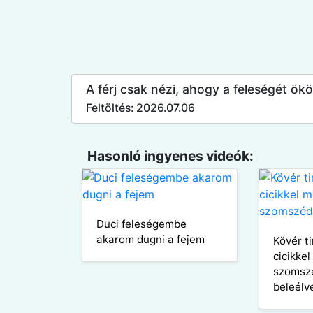
A férj csak nézi, ahogy a feleségét ökö
Feltöltés: 2026.07.06
Hasonló ingyenes videók:
Duci feleségembe
akarom dugni a fejem
Kövér t
cicikke
szomszé
beleélv