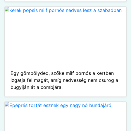
Egy gömbölyded, szőke milf pornós a kertben
izgatja fel magát, amíg nedvesség nem csurog a
bugyiján át a combjára.