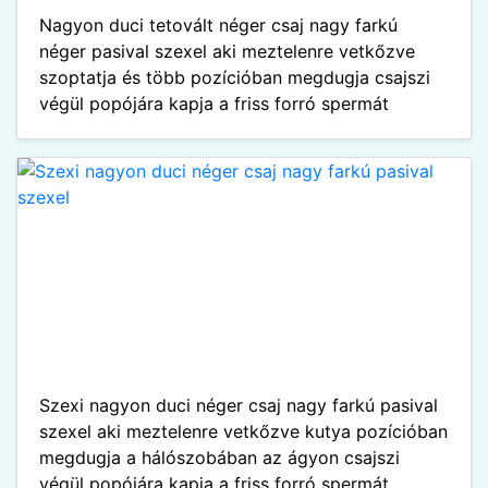
Nagyon duci tetovált néger csaj nagy farkú
néger pasival szexel aki meztelenre vetkőzve
szoptatja és több pozícióban megdugja csajszi
végül popójára kapja a friss forró spermát
Szexi nagyon duci néger csaj nagy farkú pasival
szexel aki meztelenre vetkőzve kutya pozícióban
megdugja a hálószobában az ágyon csajszi
végül popójára kapja a friss forró spermát