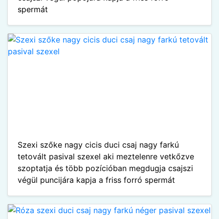
spermát
Szexi szőke nagy cicis duci csaj nagy farkú
tetovált pasival szexel aki meztelenre vetkőzve
szoptatja és több pozícióban megdugja csajszi
végül puncijára kapja a friss forró spermát