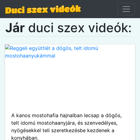
Jár
duci szex videók:
A kanos mostohafia hajnalban lecsap a dögös,
telt idomú mostohaanyjára, és szenvedélyes,
nyögésekkel teli szeretkezésbe kezdenek a
konyhában.