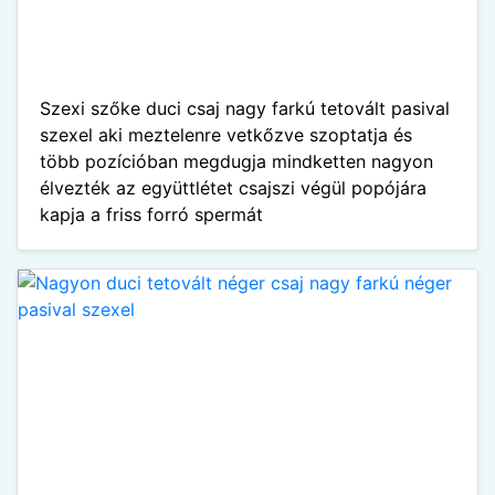
Szexi szőke duci csaj nagy farkú tetovált pasival
szexel aki meztelenre vetkőzve szoptatja és
több pozícióban megdugja mindketten nagyon
élvezték az együttlétet csajszi végül popójára
kapja a friss forró spermát