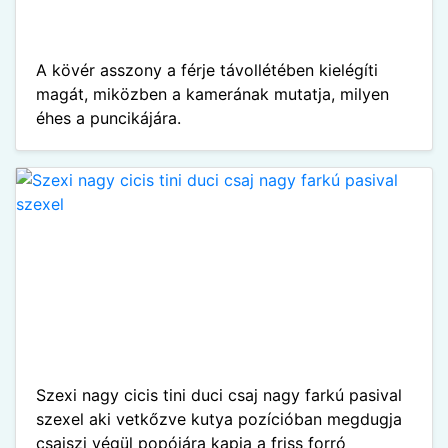
A kövér asszony a férje távollétében kielégíti
magát, miközben a kamerának mutatja, milyen
éhes a puncikájára.
Szexi nagy cicis tini duci csaj nagy farkú pasival
szexel aki vetkőzve kutya pozícióban megdugja
csajszi végül popójára kapja a friss forró