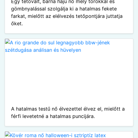
Egy tetovált, barna hajú nő mély torokkal és
gömbnyalással szolgálja ki a hatalmas fekete
farkat, mielőtt az elélvezés tetőpontjára juttatja
őket.
A hatalmas testű nő élvezettel élvez el, mielőtt a
férfi levetetné a hatalmas puncijára.