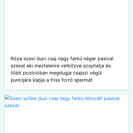
Róza szexi duci csaj nagy farkú néger pasival
szexel aki meztelenre vetkőzve szoptatja és
több pozícióban megdugja csajszi végül
puncijára kapja a friss forró spermát