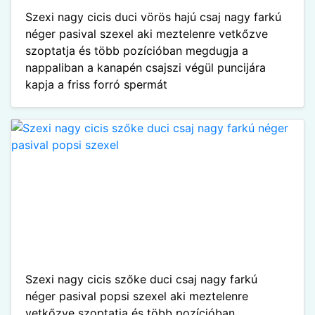
Szexi nagy cicis duci vörös hajú csaj nagy farkú
néger pasival szexel aki meztelenre vetkőzve
szoptatja és több pozícióban megdugja a
nappaliban a kanapén csajszi végül puncijára
kapja a friss forró spermát
Szexi nagy cicis szőke duci csaj nagy farkú
néger pasival popsi szexel aki meztelenre
vetkőzve szoptatja és több pozícióban