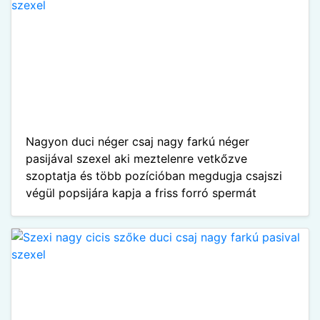
Nagyon duci néger csaj nagy farkú néger
pasijával szexel aki meztelenre vetkőzve
szoptatja és több pozícióban megdugja csajszi
végül popsijára kapja a friss forró spermát