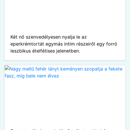
Két nő szenvedélyesen nyalja le az
eperkrémtortát egymás intim részeiről egy forró
leszbikus ételfétises jelenetben.