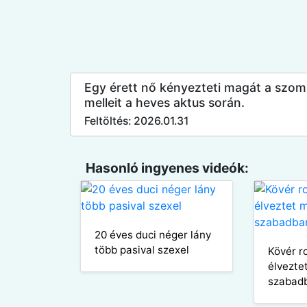
Egy érett nő kényezteti magát a szoms
melleit a heves aktus során.
Feltöltés: 2026.01.31
Hasonló ingyenes videók:
20 éves duci néger lány
több pasival szexel
Kövér r
élvezte
szabad