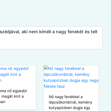
zédjával, aki nem kíméli a nagy fenekét és telt
oma nő egyedül
t magát kint a
Nő nagy fenékkel a
ban
lépcsőkorlátnál, kemény
kutyapózban dugja egy