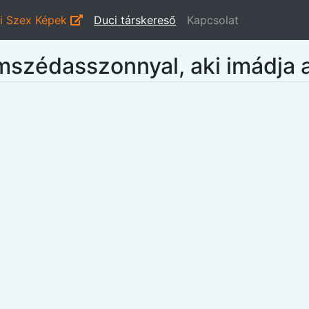
i Szex Képek
Duci társkereső
Kapcsolat
mszédasszonnyal, aki imádja a