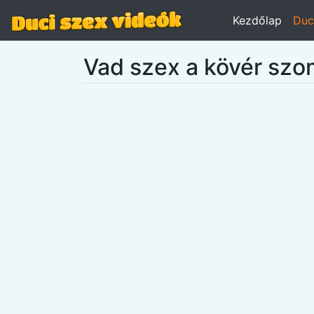
Kezdőlap
Duc
Vad szex a kövér szo