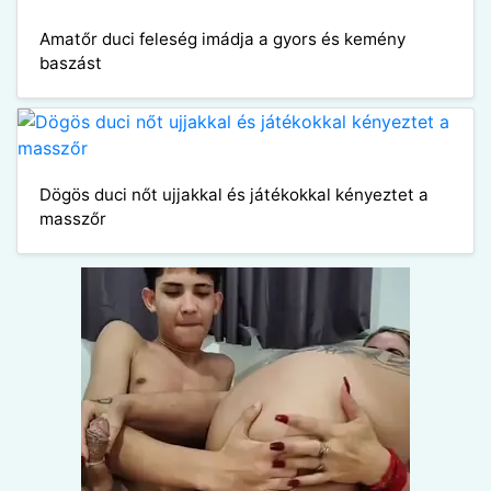
Amatőr duci feleség imádja a gyors és kemény
baszást
Dögös duci nőt ujjakkal és játékokkal kényeztet a
masszőr