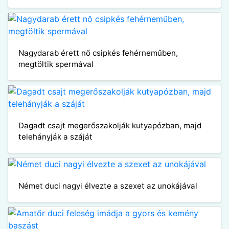
Nagydarab érett nő csipkés fehérneműben,
megtöltik spermával
Dagadt csajt megerőszakolják kutyapózban, majd
telehányják a száját
Német duci nagyi élvezte a szexet az unokájával