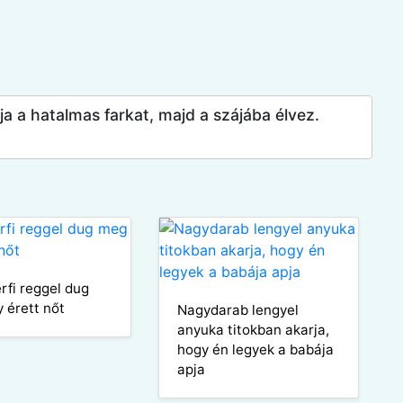
a a hatalmas farkat, majd a szájába élvez.
érfi reggel dug
 érett nőt
Nagydarab lengyel
anyuka titokban akarja,
hogy én legyek a babája
apja