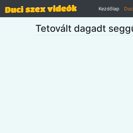
Kezdőlap
Duc
Tetovált dagadt segg