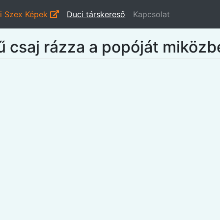
i Szex Képek
Duci társkereső
Kapcsolat
ű csaj rázza a popóját miköz