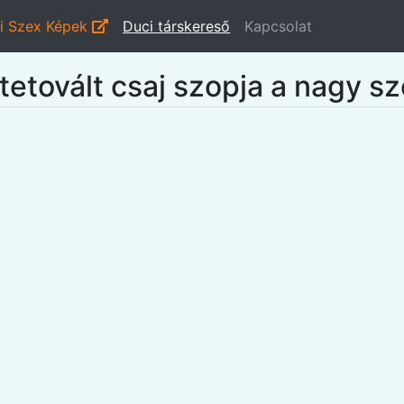
i Szex Képek
Duci társkereső
Kapcsolat
tetovált csaj szopja a nagy sz