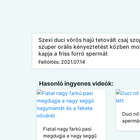
Szexi duci vörös hajú tetovált csaj sz
szuper orális kényeztetést közben mobi
kapja a friss forró spermát
Feltöltés: 2021.07.14
Hasonló ingyenes videók:
Duci nő 
spermás
Fiatal nagy farkú pasi
megdugja a nagy seggű