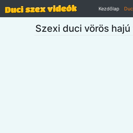
Kezdőlap
Duc
Szexi duci vörös hajú 