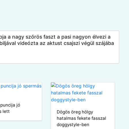
opja a nagy szőrös faszt a pasi nagyon élvezi a
ljával videózta az aktust csajszi végül szájába
puncija jó
 lett
Dögös öreg hölgy
hatalmas fekete fasszal
doggystyle-ben