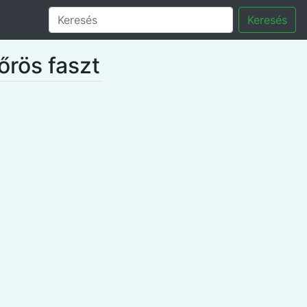
Keresés
őrös faszt