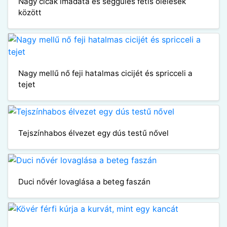
Nagy cicák imádata és seggülés fetis ölelések
között
Nagy mellű nő feji hatalmas cicijét és spricceli a
tejet
Tejszínhabos élvezet egy dús testű nővel
Duci nővér lovaglása a beteg faszán