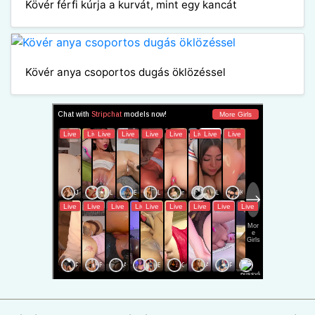
Kövér férfi kúrja a kurvát, mint egy kancát
Kövér anya csoportos dugás öklözéssel