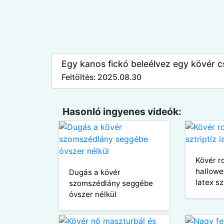
Egy kanos fickó beleélvez egy kövér c
Feltöltés: 2025.08.30
Hasonló ingyenes videók:
Kövér r
hallowee
Dugás a kövér
latex s
szomszédlány seggébe
óvszer nélkül