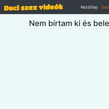
Kezdőlap
Duc
Nem bírtam ki és bel