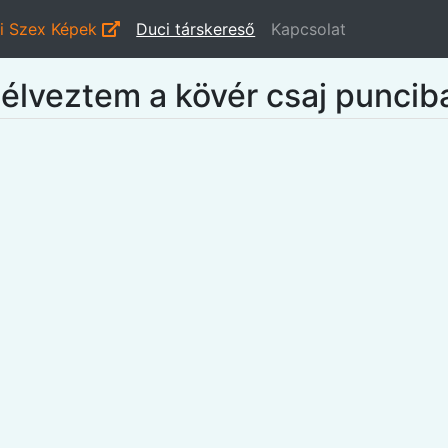
i Szex Képek
Duci társkereső
Kapcsolat
eélveztem a kövér csaj puncib