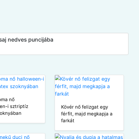
saj nedves puncijába
oma nő
n-i sztriptíz
Kövér nő felizgat egy
zoknyában
férfit, majd megkapja a
farkát