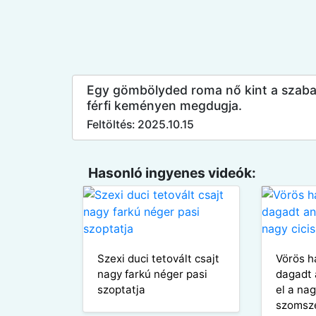
Egy gömbölyded roma nő kint a szabad
férfi keményen megdugja.
Feltöltés: 2025.10.15
Hasonló ingyenes videók:
Szexi duci tetovált csajt
Vörös h
nagy farkú néger pasi
dagadt 
szoptatja
el a nag
szomsz