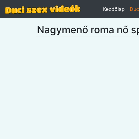
Kezdőlap
Duc
Nagymenő roma nő spr