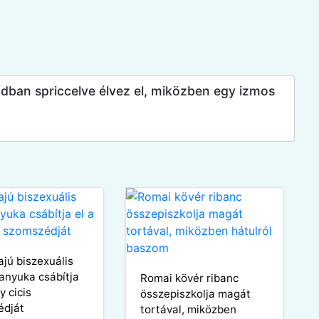
ban spriccelve élvez el, miközben egy izmos
ajú biszexuális
anyuka csábítja
Romai kövér ribanc
y cicis
összepiszkolja magát
édját
tortával, miközben