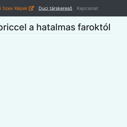
i Szex Képek
Duci társkereső
Kapcsolat
iccel a hatalmas faroktól