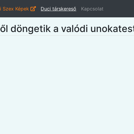
i Szex Képek
Duci társkereső
Kapcsolat
l döngetik a valódi unokates