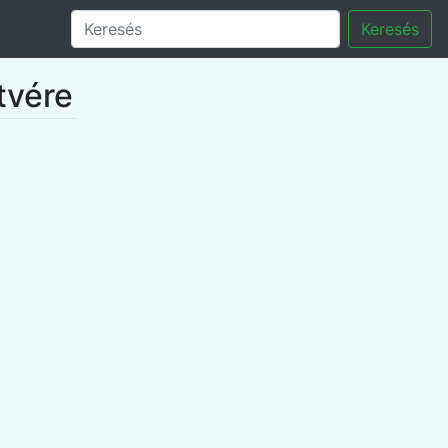
Keresés
tvére