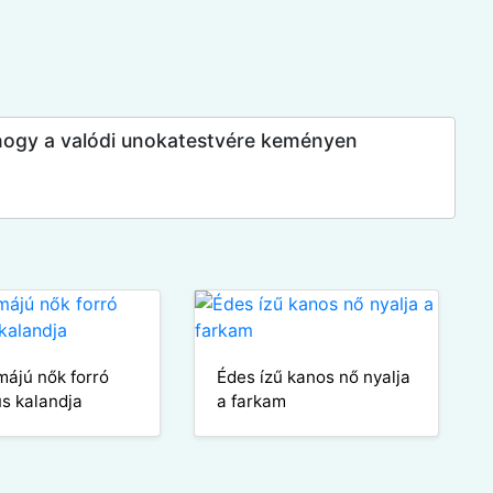
 hogy a valódi unokatestvére keményen
májú nők forró
Édes ízű kanos nő nyalja
us kalandja
a farkam