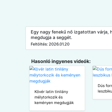
Egy nagy fenekű nő izgatottan várja,
megdugja a seggét.
Feltöltés: 2026.01.20
Hasonló ingyenes videók:
Dús for
leszbik
Kövér latin tinilány
mélytorkozik és
keményen megdugják