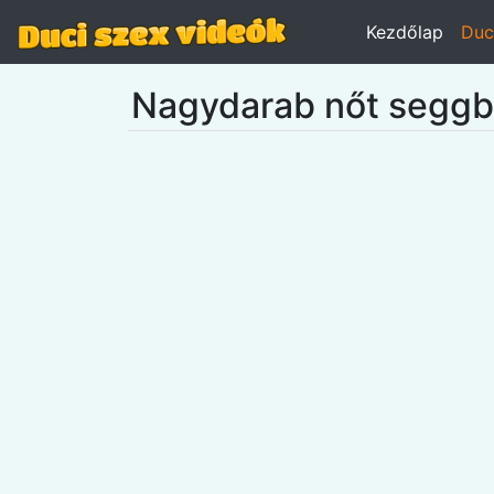
Kezdőlap
Duc
Nagydarab nőt seggbő