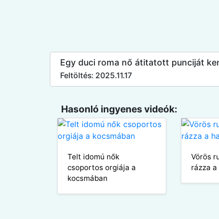
Egy duci roma nő átitatott punciját k
Feltöltés: 2025.11.17
Hasonló ingyenes videók:
Telt idomú nők
Vörös r
csoportos orgiája a
rázza a
kocsmában