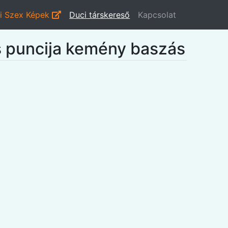
i Szex Képek
Duci társkereső
Kapcsolat
s puncija kemény baszás