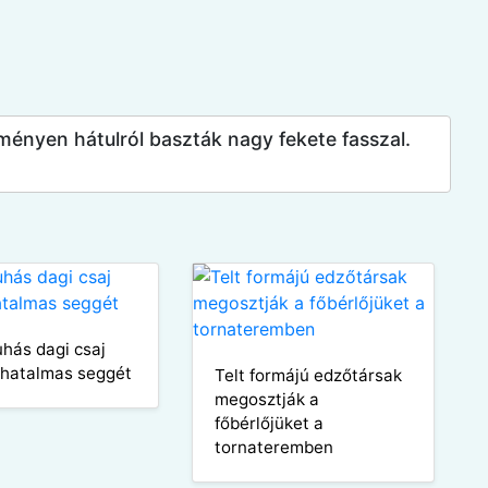
eményen hátulról baszták nagy fekete fasszal.
uhás dagi csaj
 hatalmas seggét
Telt formájú edzőtársak
megosztják a
főbérlőjüket a
tornateremben