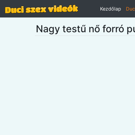
Kezdőlap
Duc
Nagy testű nő forró p