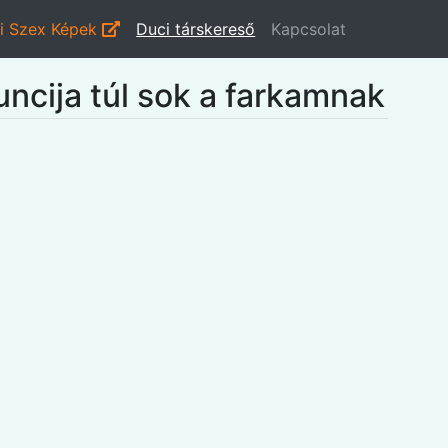
i Szex Képek
Duci társkereső
Kapcsolat
uncija túl sok a farkamnak