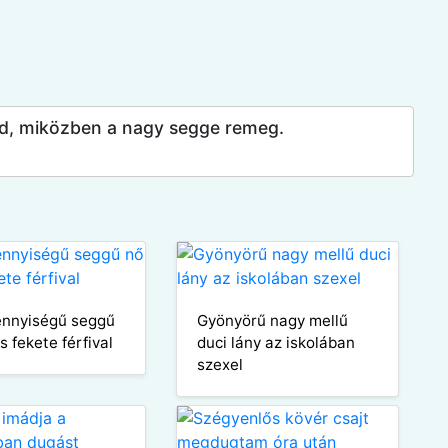
kad, miközben a nagy segge remeg.
nnyiségű seggű
Gyönyörű nagy mellű
 fekete férfival
duci lány az iskolában
szexel