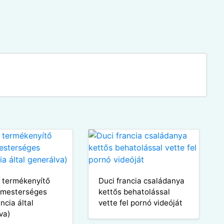
 termékenyítő
Duci francia családanya
(mesterséges
kettős behatolással
encia által
vette fel pornó videóját
va)