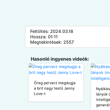
Feltöltés: 2024.03.18
Hossza: 01:11
Megtekintések: 2557
Hasonló ingyenes videók:
Öreg perverz megdugja
a brit nagy testű Jenny
Nyálkás
Love-t
lányok 
intellig
generál