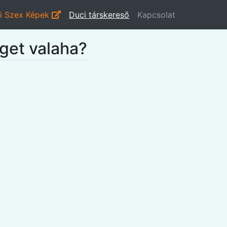
i Szex Képek
Duci társkereső
Kapcsolat
get valaha?