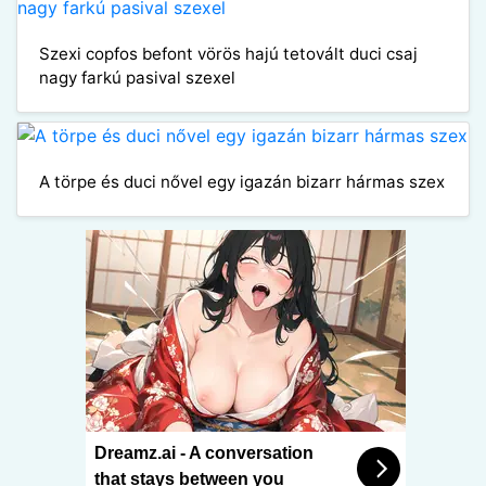
Szexi copfos befont vörös hajú tetovált duci csaj
nagy farkú pasival szexel
A törpe és duci nővel egy igazán bizarr hármas szex
Dreamz.ai - A conversation
that stays between you