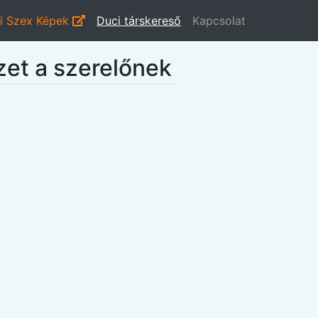
i Szex Képek
Duci társkereső
Kapcsolat
zet a szerelőnek