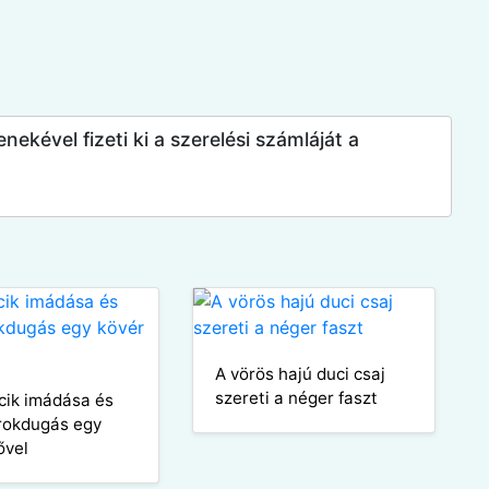
nekével fizeti ki a szerelési számláját a
A vörös hajú duci csaj
szereti a néger faszt
icik imádása és
rokdugás egy
ővel