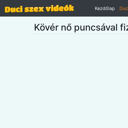
Kezdőlap
Duc
Kövér nő puncsával fi