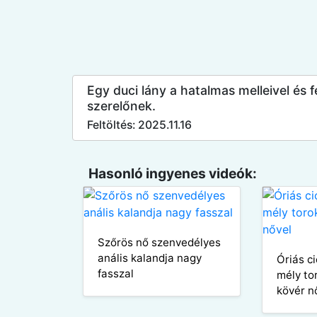
Egy duci lány a hatalmas melleivel és fe
szerelőnek.
Feltöltés: 2025.11.16
Hasonló ingyenes videók:
Szőrös nő szenvedélyes
anális kalandja nagy
Óriás c
fasszal
mély to
kövér n