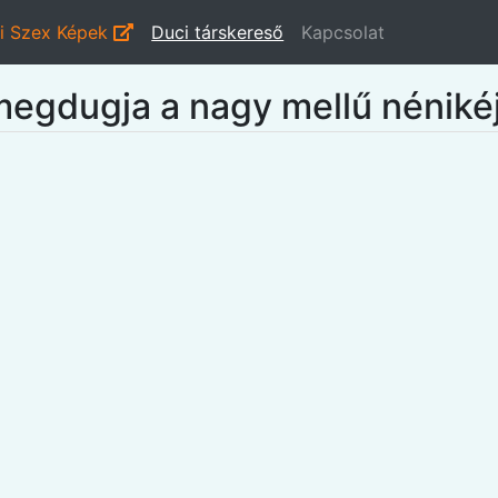
i Szex Képek
Duci társkereső
Kapcsolat
egdugja a nagy mellű néniké