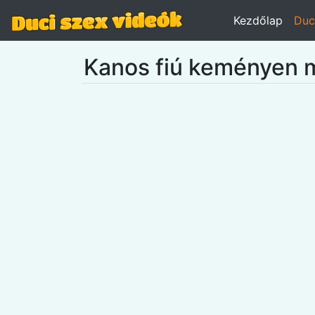
Kezdőlap
Duc
Kanos fiú keményen m