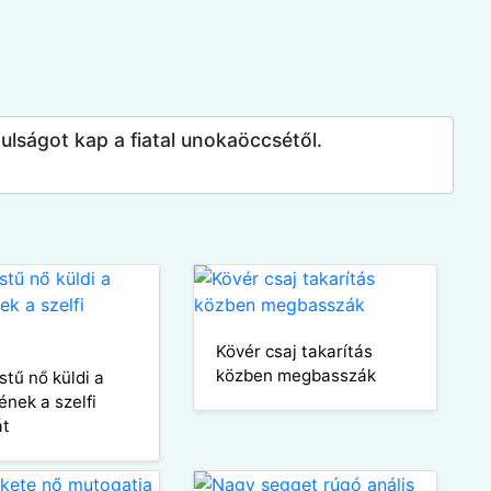
ulságot kap a fiatal unokaöccsétől.
Kövér csaj takarítás
közben megbasszák
stű nő küldi a
ének a szelfi
át