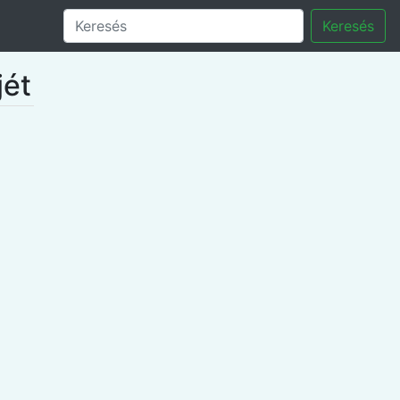
Keresés
jét