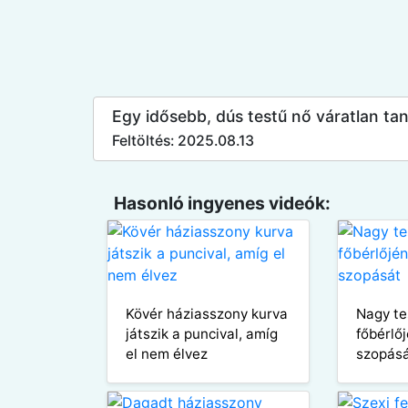
Egy idősebb, dús testű nő váratlan tan
Feltöltés: 2025.08.13
Hasonló ingyenes videók:
Kövér háziasszony kurva
Nagy te
játszik a puncival, amíg
főbérlőj
el nem élvez
szopás