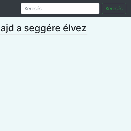
Keresés
majd a seggére élvez