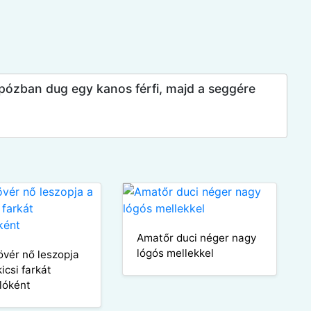
pózban dug egy kanos férfi, majd a seggére
Amatőr duci néger nagy
lógós mellekkel
övér nő leszopja
kicsi farkát
lóként