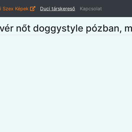
i Szex Képek
Duci társkereső
Kapcsolat
övér nőt doggystyle pózban, 