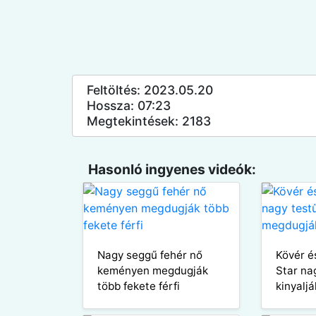
Feltöltés: 2023.05.20
Hossza: 07:23
Megtekintések: 2183
Hasonló ingyenes videók:
Nagy seggű fehér nő
Kövér é
keményen megdugják
Star na
több fekete férfi
kinyalj