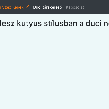
i Szex Képek
Duci társkereső
Kapcsolat
lesz kutyus stílusban a duci 