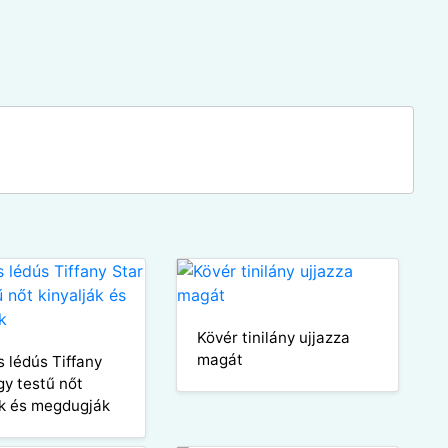
Kövér tinilány ujjazza
magát
s lédús Tiffany
gy testű nőt
ák és megdugják