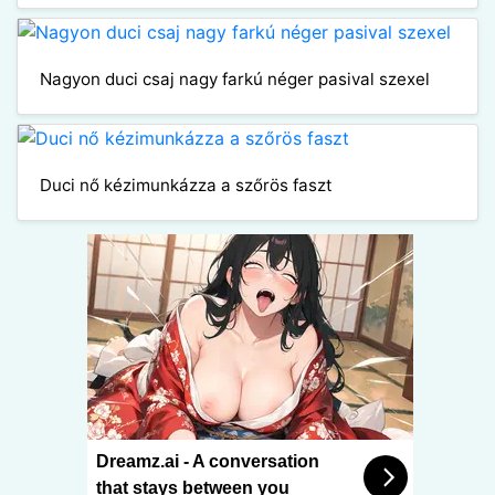
Nagyon duci csaj nagy farkú néger pasival szexel
Duci nő kézimunkázza a szőrös faszt
Dreamz.ai - A conversation
that stays between you