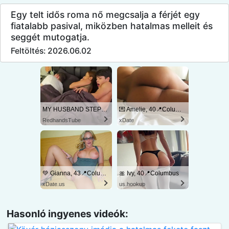
Egy telt idős roma nő megcsalja a férjét egy
fiatalabb pasival, miközben hatalmas melleit és
seggét mutogatja.
Feltöltés: 2026.06.02
MY HUSBAND STEPSON MISTAKENLY GIVES ME IN THE ASS
💌 Amelie, 40📍Columbus
RedhandsTube
xDate
💚 Gianna, 43📍Columbus
🎀 Ivy, 40📍Columbus
xDate.us
us.hookup
Hasonló ingyenes videók: