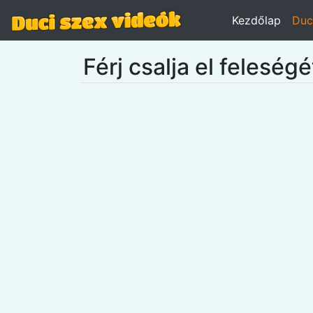
Kezdőlap
Duc
Férj csalja el feleség