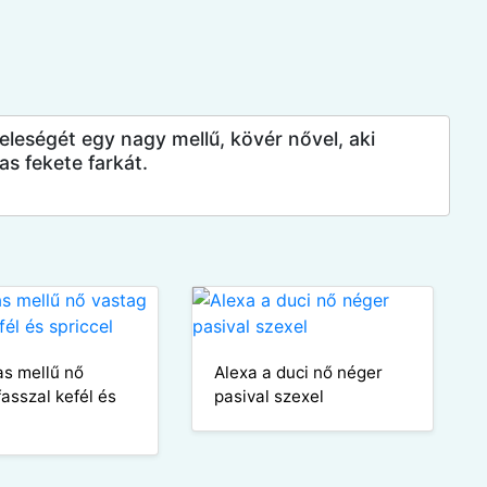
feleségét egy nagy mellű, kövér nővel, aki
as fekete farkát.
s mellű nő
Alexa a duci nő néger
fasszal kefél és
pasival szexel