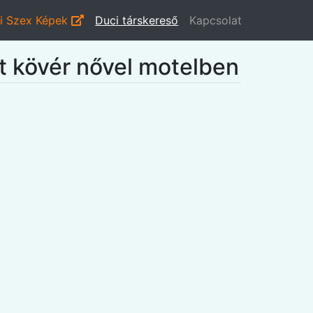
i Szex Képek
Duci társkereső
Kapcsolat
ét kövér nővel motelben