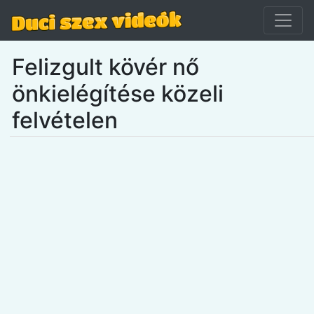
Felizgult kövér nő
önkielégítése közeli
felvételen