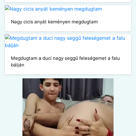
Nagy cicis anyát keményen megdugtam
Megdugtam a duci nagy seggű feleségemet a falu
bálján