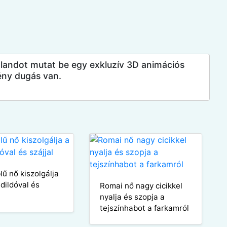
kalandot mutat be egy exkluzív 3D animációs
ény dugás van.
lű nő kiszolgálja
 dildóval és
Romai nő nagy cicikkel
nyalja és szopja a
tejszínhabot a farkamról