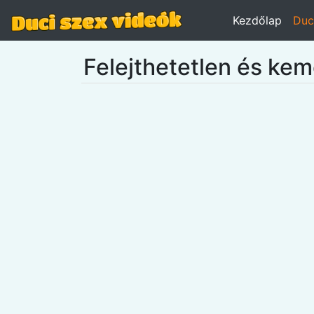
Kezdőlap
Duc
Felejthetetlen és ke