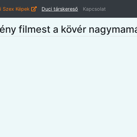
i Szex Képek
Duci társkereső
Kapcsolat
mény filmest a kövér nagymam