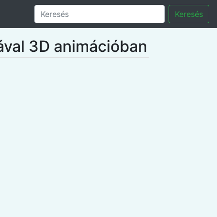
Keresés
ával 3D animációban