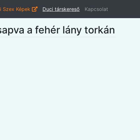
i Szex Képek
Duci társkereső
Kapcsolat
apva a fehér lány torkán