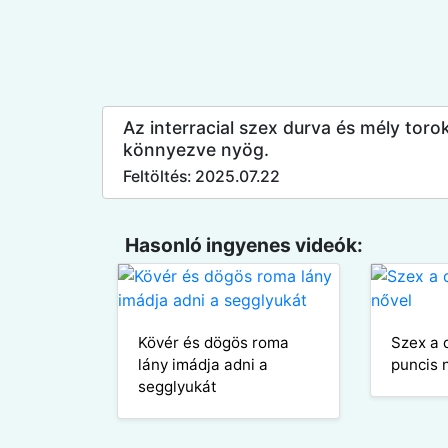
Az interracial szex durva és mély toro
könnyezve nyög.
Feltöltés: 2025.07.22
Hasonló ingyenes videók:
Kövér és dögös roma
Szex a 
lány imádja adni a
puncis 
segglyukát