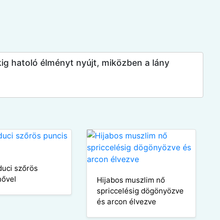
kig hatoló élményt nyújt, miközben a lány
duci szőrös
nővel
Hijabos muszlim nő
spriccelésig dögönyözve
és arcon élvezve