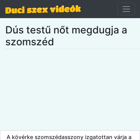
Dús testű nőt megdugja a
szomszéd
A kövérke szomszédasszony izgatottan várja a