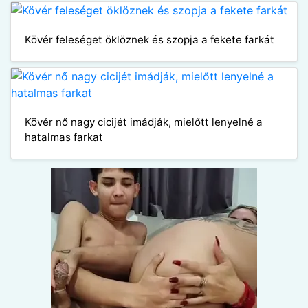
Kövér feleséget öklöznek és szopja a fekete farkát
Kövér nő nagy cicijét imádják, mielőtt lenyelné a
hatalmas farkat