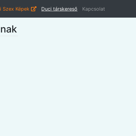
i Szex Képek
Duci társkereső
Kapcsolat
gnak