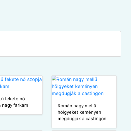
tű fekete nő
a nagy farkam
Román nagy mellű
hölgyeket keményen
megdugják a castingon