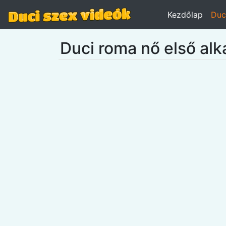
Kezdőlap
Duc
Duci roma nő első alk