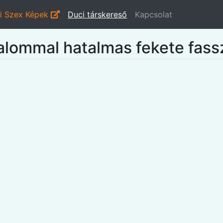
i Szex Képek
Duci társkereső
Kapcsolat
alommal hatalmas fekete fass