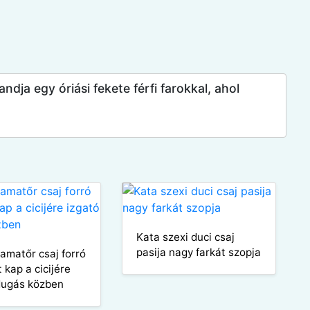
dja egy óriási fekete férfi farokkal, ahol
Kata szexi duci csaj
pasija nagy farkát szopja
amatőr csaj forró
 kap a cicijére
dugás közben