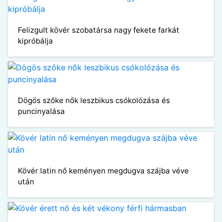
Felizgult kövér szobatársa nagy fekete farkát
kipróbálja
Dögös szőke nők leszbikus csókolózása és
puncinyalása
Kövér latin nő keményen megdugva szájba véve
után