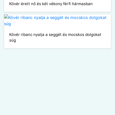
Kövér érett nő és két vékony férfi hármasban
Kövér ribanc nyalja a seggét és mocskos dolgokat
súg