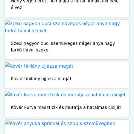
Nagy seggű érett nő hálája a fiatal fiúnak, aki belé
élvez
Szexi nagyon duci szemüveges néger anya nagy
farkú fiával szexel
Kövér tinilány ujjazza magát
Kövér kurva masztizik és mutatja a hatalmas cicijét