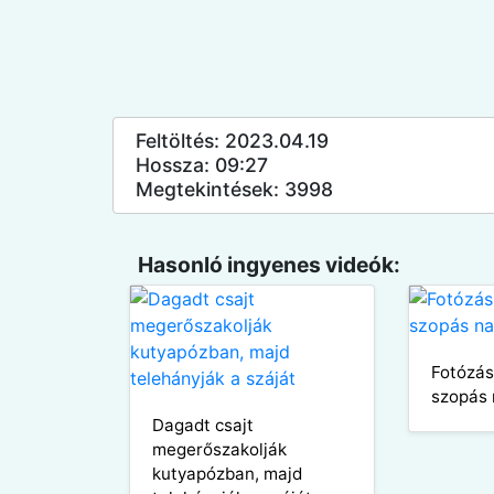
Feltöltés: 2023.04.19
Hossza: 09:27
Megtekintések: 3998
Hasonló ingyenes videók:
Fotózás
szopás n
Dagadt csajt
megerőszakolják
kutyapózban, majd