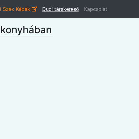
i Szex Képek
Duci társkereső
Kapcsolat
a konyhában