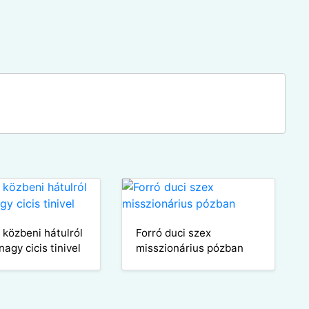
 közbeni hátulról
Forró duci szex
agy cicis tinivel
misszionárius pózban