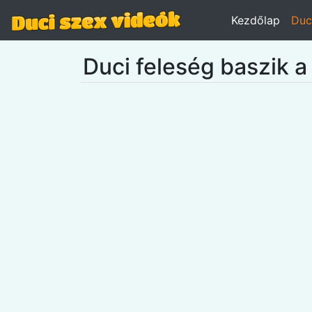
Kezdőlap
Duc
Duci feleség baszik 