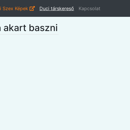
i Szex Képek
Duci társkereső
Kapcsolat
 akart baszni