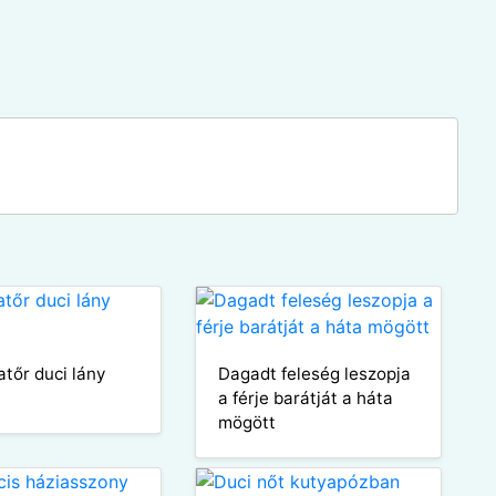
atőr duci lány
Dagadt feleség leszopja
a férje barátját a háta
mögött