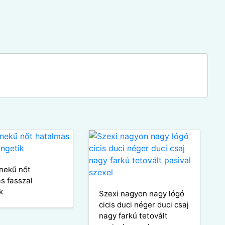
nekű nőt
s fasszal
k
Szexi nagyon nagy lógó
cicis duci néger duci csaj
nagy farkú tetovált