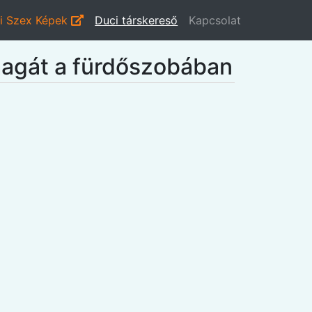
i Szex Képek
Duci társkereső
Kapcsolat
magát a fürdőszobában