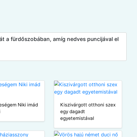
át a fürdőszobában, amíg nedves puncijával el
leségem Niki imád
Kiszivárgott otthoni szex
i
egy dagadt
egyetemistával