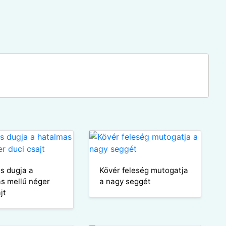
és dugja a
Kövér feleség mutogatja
s mellű néger
a nagy seggét
jt