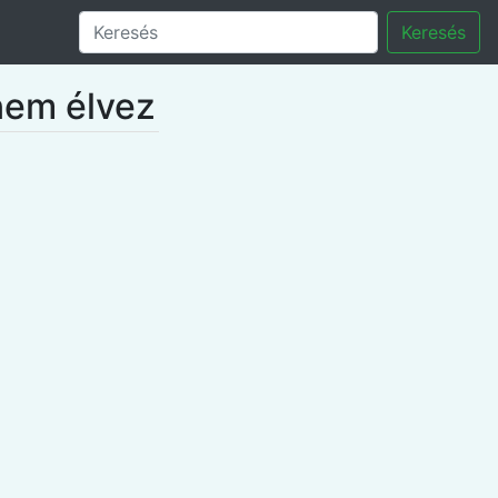
Keresés
 nem élvez