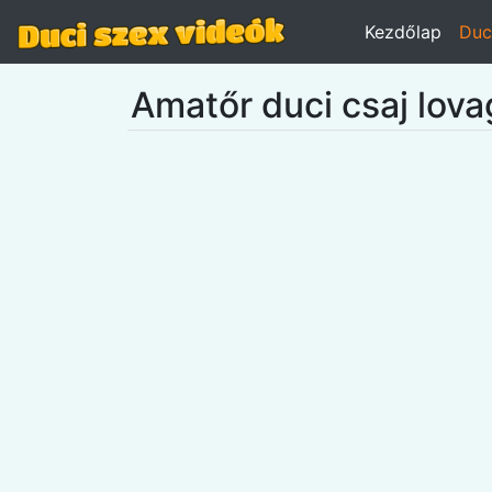
Kezdőlap
Duc
Amatőr duci csaj lova