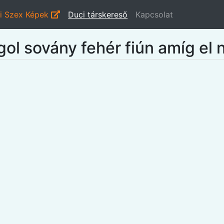
i Szex Képek
Duci társkereső
Kapcsolat
gol sovány fehér fiún amíg el