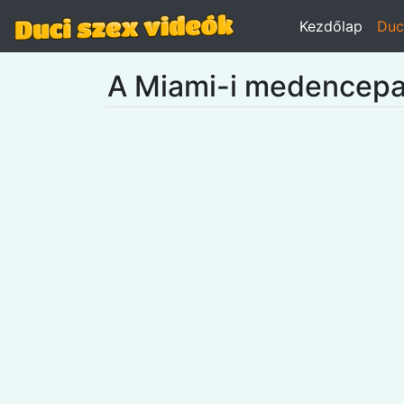
Kezdőlap
Duc
A Miami-i medencepar