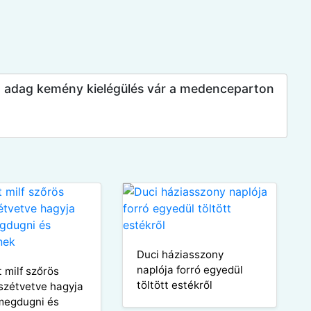
a adag kemény kielégülés vár a medenceparton
Duci háziasszony
naplója forró egyedül
 milf szőrös
töltött estékről
 szétvetve hagyja
megdugni és