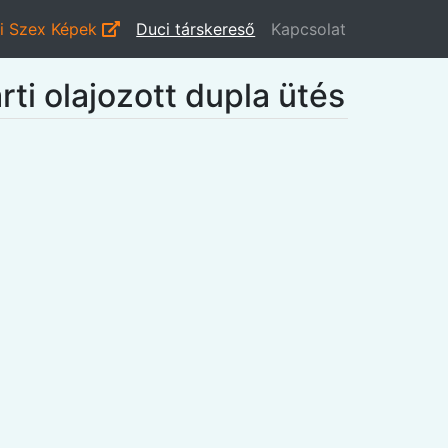
i Szex Képek
Duci társkereső
Kapcsolat
ti olajozott dupla ütés