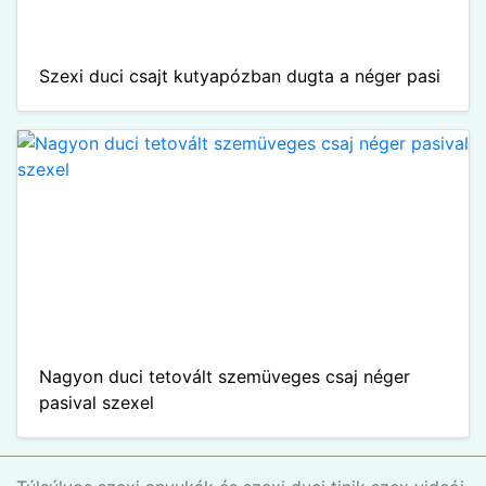
Szexi duci csajt kutyapózban dugta a néger pasi
Nagyon duci tetovált szemüveges csaj néger
pasival szexel