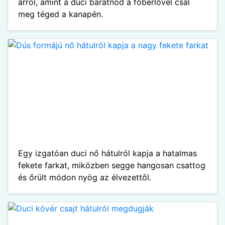
arról, amint a duci barátnőd a főbérlővel csal
meg téged a kanapén.
Egy izgatóan duci nő hátulról kapja a hatalmas
fekete farkat, miközben segge hangosan csattog
és őrült módon nyög az élvezettől.