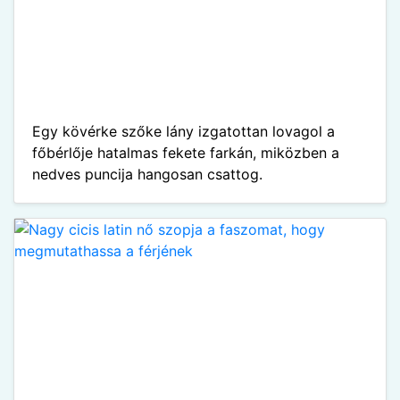
Egy kövérke szőke lány izgatottan lovagol a
főbérlője hatalmas fekete farkán, miközben a
nedves puncija hangosan csattog.