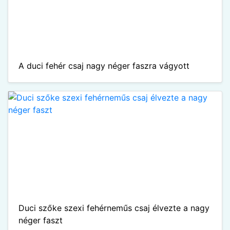
A duci fehér csaj nagy néger faszra vágyott
Duci szőke szexi fehérneműs csaj élvezte a nagy
néger faszt