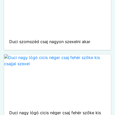
Duci szomszéd csaj nagyon szexelni akar
Duci nagy lógó cicis néger csaj fehér szőke kis