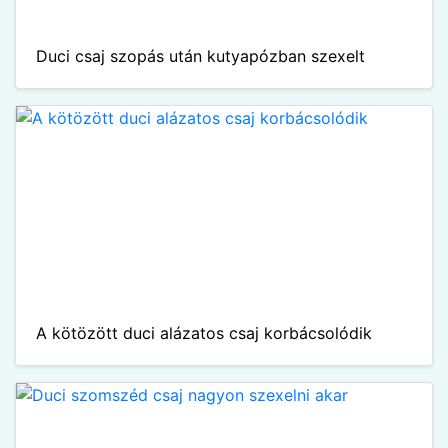
Duci csaj szopás után kutyapózban szexelt
A kötözött duci alázatos csaj korbácsolódik